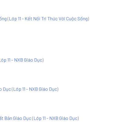
Sống
(
Lớp 11 - Kết Nối Tri Thức Với Cuộc Sống
)
Lớp 11 - NXB Giáo Dục
)
áo Dục
(
Lớp 11 - NXB Giáo Dục
)
uất Bản Giáo Dục
(
Lớp 11 - NXB Giáo Dục
)