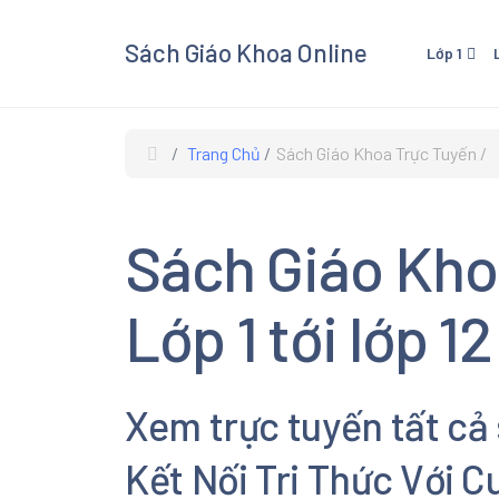
Sách Giáo Khoa Online
Lớp 1
Lớp 1 - Cánh Diều
Lớp 3
Lớp 1 - Kết Nối Tri Thức V
Lớp 3 
Trang Chủ
Sách Giáo Khoa Trực Tuyến
Cuộc Sống
Cuộc 
Lớp 1 - Chân Trời Sáng Tạ
Lớp 3 
Sách Giáo Kho
Lớp 3
Xem và
Lớp 1 tới lớp 12
Giáo K
giáo kh
các mô
Xem trực tuyến tất cả
Âm Nhạ
Kết Nối Tri Thức Với 