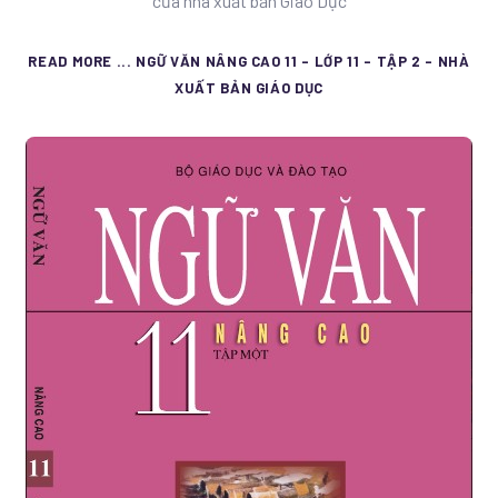
của nhà xuất bản Giáo Dục
READ MORE ... NGỮ VĂN NÂNG CAO 11 - LỚP 11 - TẬP 2 - NHÀ
XUẤT BẢN GIÁO DỤC