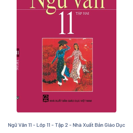
Ngữ Văn 11 - Lớp 11 - Tập 2 - Nhà Xuất Bản Giáo Dục