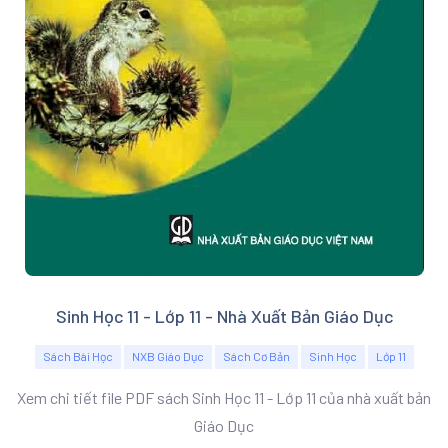
Sinh Học 11 - Lớp 11 - Nhà Xuất Bản Giáo Dục
Sách Bài Học
NXB Giáo Dục
Sách Cơ Bản
Sinh Học
Lớp 11
Xem chi tiết file PDF sách Sinh Học 11 - Lớp 11 của nhà xuất bản
Giáo Dục