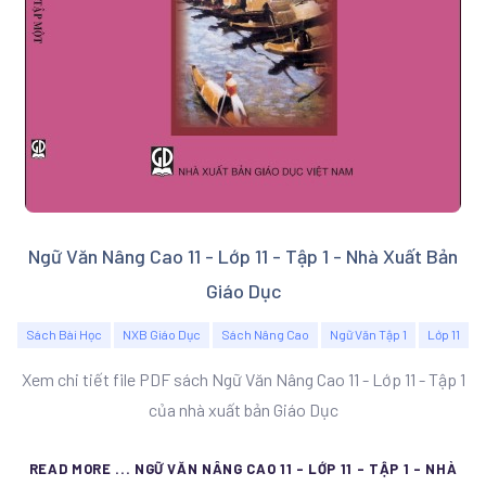
Ngữ Văn Nâng Cao 11 - Lớp 11 - Tập 1 - Nhà Xuất Bản
Giáo Dục
Sách Bài Học
NXB Giáo Dục
Sách Nâng Cao
Ngữ Văn Tập 1
Lớp 11
Xem chi tiết file PDF sách Ngữ Văn Nâng Cao 11 - Lớp 11 - Tập 1
của nhà xuất bản Giáo Dục
READ MORE ... NGỮ VĂN NÂNG CAO 11 - LỚP 11 - TẬP 1 - NHÀ