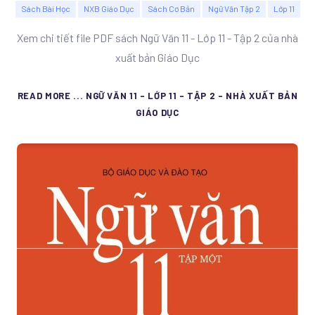
Sách Bài Học
NXB Giáo Dục
Sách Cơ Bản
Ngữ Văn Tập 2
Lớp 11
Xem chi tiết file PDF sách Ngữ Văn 11 - Lớp 11 - Tập 2 của nhà
xuất bản Giáo Dục
READ MORE ... NGỮ VĂN 11 - LỚP 11 - TẬP 2 - NHÀ XUẤT BẢN
GIÁO DỤC