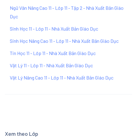
Ngữ Văn Nâng Cao 11 - Lớp 11 - Tập 2 - Nhà Xuất Bản Giáo
Dục
Sinh Học 11 - Lớp 11 - Nhà Xuất Bản Giáo Dục
Sinh Học Nâng Cao 11 - Lớp 11 - Nhà Xuất Bản Giáo Dục
Tin Học 11 - Lớp 11 - Nhà Xuất Bản Giáo Dục
Vật Lý 11 - Lớp 11 - Nhà Xuất Bản Giáo Dục
Vật Lý Nâng Cao 11 - Lớp 11 - Nhà Xuất Bản Giáo Dục
Xem theo Lớp