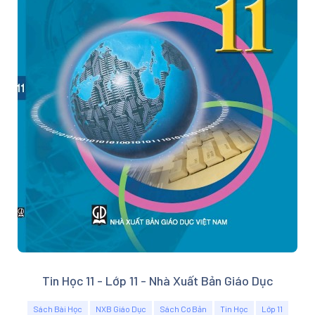
Tin Học 11 - Lớp 11 - Nhà Xuất Bản Giáo Dục
Sách Bài Học
NXB Giáo Dục
Sách Cơ Bản
Tin Học
Lớp 11