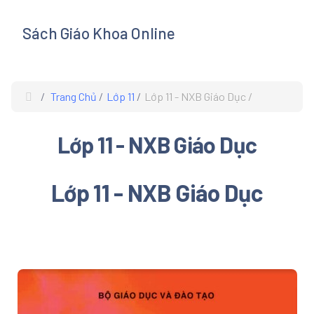
Sách Giáo Khoa Online
s
Trang Chủ
Lớp 11
Lớp 11 - NXB Giáo Dục
Lớp 11 - NXB Giáo Dục
Lớp 11 - NXB Giáo Dục