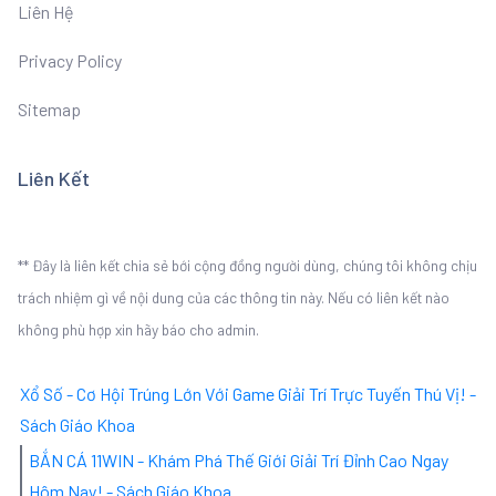
Liên Hệ
Privacy Policy
Sitemap
Liên Kết
** Đây là liên kết chia sẻ bới cộng đồng người dùng, chúng tôi không chịu
trách nhiệm gì về nội dung của các thông tin này. Nếu có liên kết nào
không phù hợp xin hãy báo cho admin.
Xổ Số - Cơ Hội Trúng Lớn Với Game Giải Trí Trực Tuyến Thú Vị! -
Sách Giáo Khoa
BẮN CÁ 11WIN - Khám Phá Thế Giới Giải Trí Đỉnh Cao Ngay
Hôm Nay! - Sách Giáo Khoa