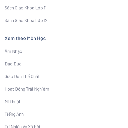
Sách Giáo Khoa Lớp 11
Sách Giáo Khoa Lớp 12
Xem theo Môn Học
Âm Nhạc
Đạo Đức
Giáo Dục Thể Chất
Hoạt Động Trải Nghiệm
Mĩ Thuật
Tiếng Anh
Tư Nhiên Và Xã Hội