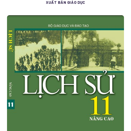
XUẤT BẢN GIÁO DỤC