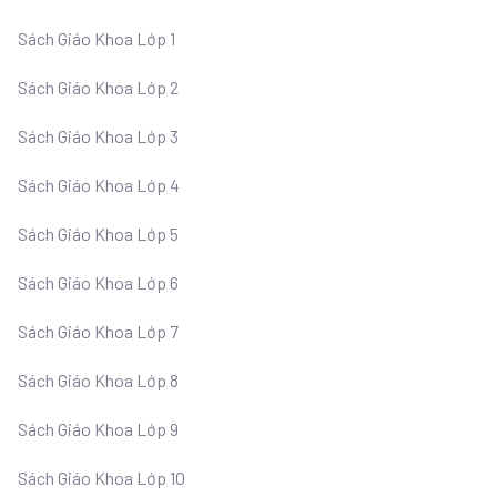
Sách Giáo Khoa Lớp 1
Sách Giáo Khoa Lớp 2
Sách Giáo Khoa Lớp 3
Sách Giáo Khoa Lớp 4
Sách Giáo Khoa Lớp 5
Sách Giáo Khoa Lớp 6
Sách Giáo Khoa Lớp 7
Sách Giáo Khoa Lớp 8
Sách Giáo Khoa Lớp 9
Sách Giáo Khoa Lớp 10