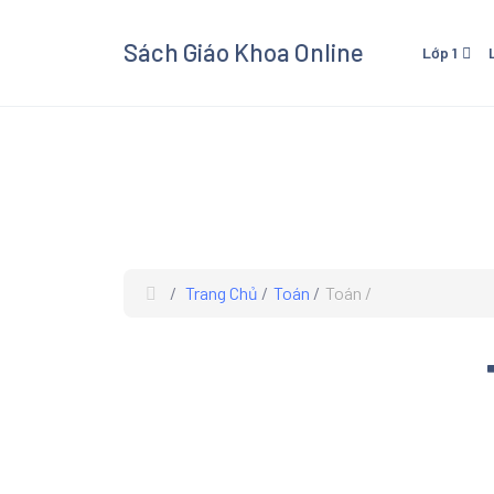
Sách Giáo Khoa Online
Lớp 1
Lớp 1 - Cánh Diều
Lớp 3
Lớp 1 - Kết Nối Tri Thức V
Lớp 3 
Cuộc Sống
Cuộc 
Lớp 1 - Chân Trời Sáng Tạ
Lớp 3 
Lớp 3
Trang Chủ
Toán
Toán
Xem và
Giáo K
giáo kh
các mô
Âm Nhạ