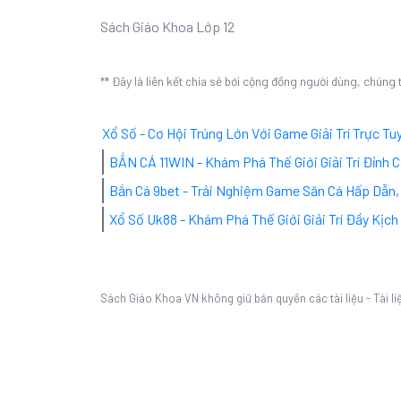
Sách Giáo Khoa Lớp 12
** Đây là liên kết chia sẻ bới cộng đồng người dùng, chúng
Xổ Số - Cơ Hội Trúng Lớn Với Game Giải Trí Trực Tu
BẮN CÁ 11WIN - Khám Phá Thế Giới Giải Trí Đỉnh
Bắn Cá 9bet - Trải Nghiệm Game Săn Cá Hấp Dẫn
Xổ Số Uk88 - Khám Phá Thế Giới Giải Trí Đầy Kịch
Sách Giáo Khoa VN không giữ bản quyền các tài liệu - Tài li