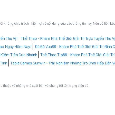
 tôi không chịu trách nhiệm gì về nội dung của các thông tin này. Nếu có liên k
yến Thú Vị!
Thể Thao - Khám Phá Thế Giới Giải Trí Trực Tuyến Thú V
 Cao Ngay Hôm Nay!
Đá Gà Vua88 - Khám Phá Thế Giới Giải Trí Đỉnh 
, Kiếm Tiền Cực Nhanh
Thể Thao Tip88 - Khám Phá Thế Giới Giải Tr
 Tính
Table Games Sunwin - Trải Nghiệm Những Trò Chơi Hấp Dẫn V
ệu thuộc về những nhà xuất bản và chúng tôi tôn trọng điều đó.