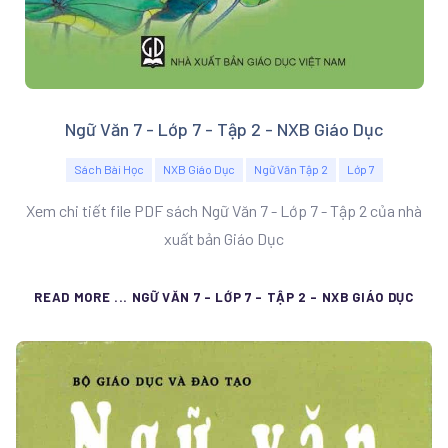
Ngữ Văn 7 - Lớp 7 - Tập 2 - NXB Giáo Dục
Sách Bài Học
NXB Giáo Dục
Ngữ Văn Tập 2
Lớp 7
Xem chi tiết file PDF sách Ngữ Văn 7 - Lớp 7 - Tập 2 của nhà
xuất bản Giáo Dục
READ MORE ... NGỮ VĂN 7 - LỚP 7 - TẬP 2 - NXB GIÁO DỤC