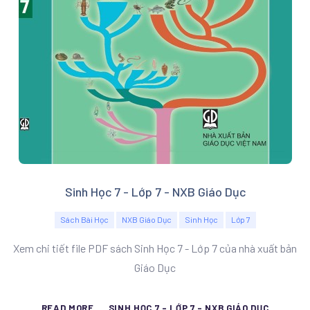
Sinh Học 7 - Lớp 7 - NXB Giáo Dục
Sách Bài Học
NXB Giáo Dục
Sinh Học
Lớp 7
Xem chi tiết file PDF sách Sinh Học 7 - Lớp 7 của nhà xuất bản
Giáo Dục
READ MORE ... SINH HỌC 7 - LỚP 7 - NXB GIÁO DỤC