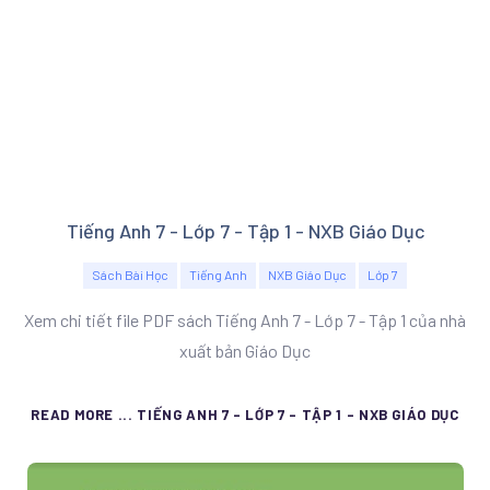
Tiếng Anh 7 - Lớp 7 - Tập 1 - NXB Giáo Dục
Sách Bài Học
Tiếng Anh
NXB Giáo Dục
Lớp 7
Xem chi tiết file PDF sách Tiếng Anh 7 - Lớp 7 - Tập 1 của nhà
xuất bản Giáo Dục
READ MORE ... TIẾNG ANH 7 - LỚP 7 - TẬP 1 - NXB GIÁO DỤC