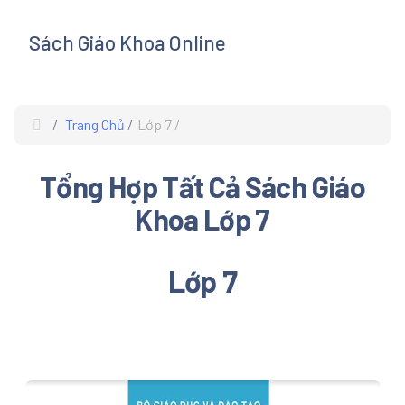
Sách Giáo Khoa Online
s
Trang Chủ
Lớp 7
Tổng Hợp Tất Cả Sách Giáo
Khoa Lớp 7
Lớp 7