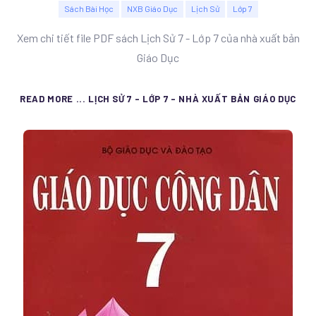
Sách Bài Học
NXB Giáo Dục
Lịch Sử
Lớp 7
Xem chi tiết file PDF sách Lịch Sử 7 - Lớp 7 của nhà xuất bản
Giáo Dục
READ MORE ... LỊCH SỬ 7 - LỚP 7 - NHÀ XUẤT BẢN GIÁO DỤC