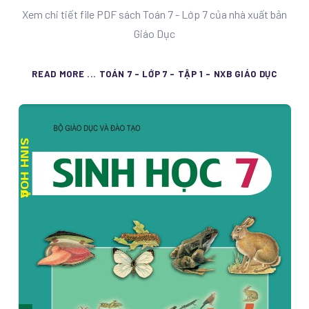
Xem chi tiết file PDF sách Toán 7 - Lớp 7 của nhà xuất bản
Giáo Dục
READ MORE ... TOÁN 7 - LỚP 7 - TẬP 1 - NXB GIÁO DỤC