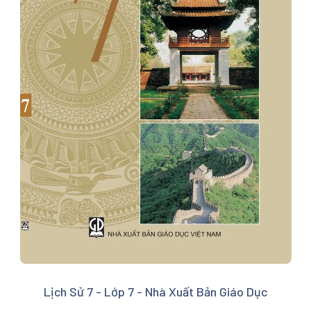
Lịch Sử 7 - Lớp 7 - Nhà Xuất Bản Giáo Dục