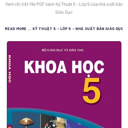
Xem chi tiết file PDF sách Kỹ Thuật 5 - Lớp 5 của nhà xuất bản
Giáo Dục
READ MORE ... KỸ THUẬT 5 - LỚP 5 - NHÀ XUẤT BẢN GIÁO DỤC