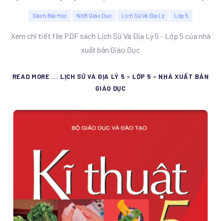
Sách Bài Học
NXB Giáo Dục
Lịch Sử Và Địa Lý
Lớp 5
Xem chi tiết file PDF sách Lịch Sử Và Địa Lý 5 - Lớp 5 của nhà
xuất bản Giáo Dục
READ MORE ... LỊCH SỬ VÀ ĐỊA LÝ 5 - LỚP 5 - NHÀ XUẤT BẢN
GIÁO DỤC