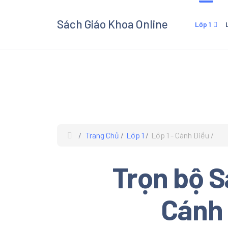
Sách Giáo Khoa Online
Lớp 1
Lớp 1 - Cánh Diều
Lớp 3
Lớp 1 - Kết Nối Tri Thức V
Lớp 3 
Cuộc Sống
Cuộc 
Lớp 1 - Chân Trời Sáng Tạ
Lớp 3 
Lớp 3
Trang Chủ
Lớp 1
Lớp 1 - Cánh Diều
Xem và
Giáo K
Trọn bộ S
giáo kh
các mô
Âm Nhạ
Cánh 