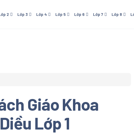
Lớp 2
Lớp 3
Lớp 4
Lớp 5
Lớp 6
Lớp 7
Lớp 8
L
 - NXB Giáo Dục
Lớp 4 - NXB Giáo Dục
Lớp 5 - NXB Giáo Dục
Lớp 6 - Cánh Diều
Lớp 7 - NXB Giáo Dục
Lớp 8 - NXB Giáo Dục
Lớp 9 - NXB Giá
Lớp 1
ới
- Kết Nối Tri Thức Với
Lớp 6 - Kết Nối Tri Thức Với
Lớp 7 - Cánh Diều
Sống
Cuộc Sống
o
- Chân Trời Sáng Tạo
Lớp 6 - Chân Trời Sáng Tạo
 - Cánh Diều
 Download Trọn bộ Sách
hoa Cánh Diều Lớp 1. Sách
ách Giáo Khoa
oa tiểu học. Đầy đủ tất cả
n học Tiếng Việt, Đạo Đức,
c, Mỹ Thuật
Diều Lớp 1