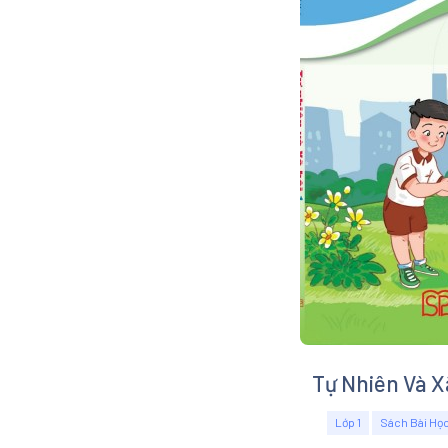
Tự Nhiên Và Xã
Lớp 1
Sách Bài Họ