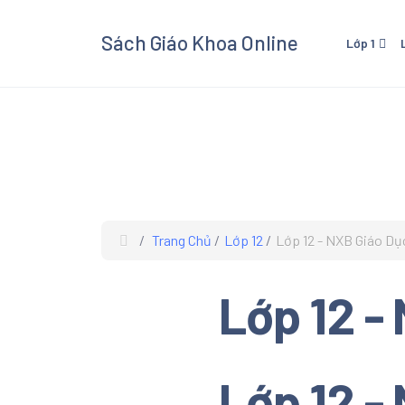
Sách Giáo Khoa Online
Lớp 1
Lớp 1 - Cánh Diều
Lớp 3
Lớp 1 - Kết Nối Tri Thức V
Lớp 3 
Cuộc Sống
Cuộc 
Lớp 1 - Chân Trời Sáng Tạ
Lớp 3 
Lớp 3
Trang Chủ
Lớp 12
Lớp 12 - NXB Giáo Dụ
Xem và
Giáo K
Lớp 12 -
giáo kh
các mô
Âm Nhạ
Lớp 12 -