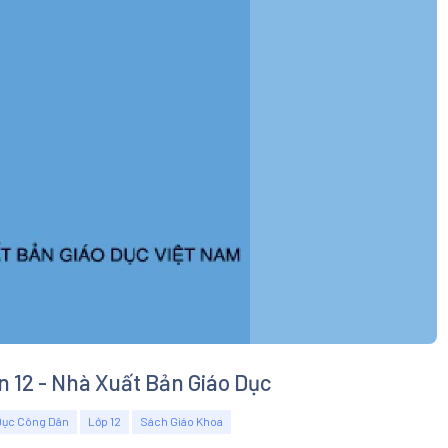
n 12 - Nhà Xuất Bản Giáo Dục
Dục Công Dân
Lớp 12
Sách Giáo Khoa