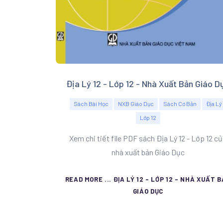
Địa Lý 12 - Lớp 12 - Nhà Xuất Bản Giáo D
Sách Bài Học
NXB Giáo Dục
Sách Cơ Bản
Địa Lý
Lớp 12
Xem chi tiết file PDF sách Địa Lý 12 - Lớp 12 c
nhà xuất bản Giáo Dục
READ MORE ... ĐỊA LÝ 12 - LỚP 12 - NHÀ XUẤT 
GIÁO DỤC