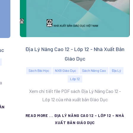
Địa Lý Nâng Cao 12 - Lớp 12 - Nhà Xuất Bản
ục
Giáo Dục
Sách Bài Học
NXB Giáo Dục
Sách Nâng Cao
Địa Lý
Lớp 12
ủa
Xem chi tiết file PDF sách Địa Lý Nâng Cao 12 -
Lớp 12 của nhà xuất bản Giáo Dục
BẢN
READ MORE ... ĐỊA LÝ NÂNG CAO 12 - LỚP 12 - NHÀ
XUẤT BẢN GIÁO DỤC