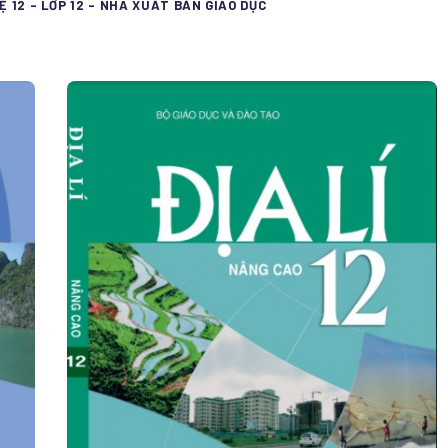
Ệ 12 - LỚP 12 - NHÀ XUẤT BẢN GIÁO DỤC