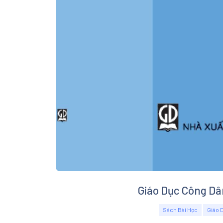
Giáo Dục Công Dâ
Sách Bài Học
Giáo 