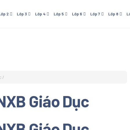
Lớp 2
Lớp 3
Lớp 4
Lớp 5
Lớp 6
Lớp 7
Lớp 8
L
 - NXB Giáo Dục
Lớp 4 - NXB Giáo Dục
Lớp 5 - NXB Giáo Dục
Lớp 6 - Cánh Diều
Lớp 7 - NXB Giáo Dục
Lớp 8 - NXB Giáo Dục
Lớp 9 - NXB Giá
Lớp 1
ới
- Kết Nối Tri Thức Với
Lớp 6 - Kết Nối Tri Thức Với
Lớp 7 - Cánh Diều
Sống
Cuộc Sống
o
- Chân Trời Sáng Tạo
Lớp 6 - Chân Trời Sáng Tạo
 - Cánh Diều
c
 Download Trọn bộ Sách
hoa Cánh Diều Lớp 1. Sách
 NXB Giáo Dục
oa tiểu học. Đầy đủ tất cả
n học Tiếng Việt, Đạo Đức,
c, Mỹ Thuật
 NXB Giáo Dục