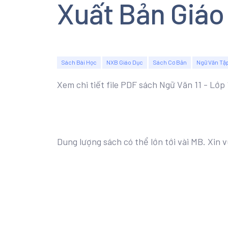
Xuất Bản Giáo
Sách Bài Học
NXB Giáo Dục
Sách Cơ Bản
Ngữ Văn Tập
Xem chi tiết file PDF sách Ngữ Văn 11 - Lớp
Dung lượng sách có thể lớn tới vài MB. Xin v