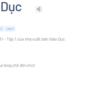
 Dục
 1
Lớp 11
 11 - Tập 1 của nhà xuất bản Giáo Dục
ui lòng chờ đôi chút