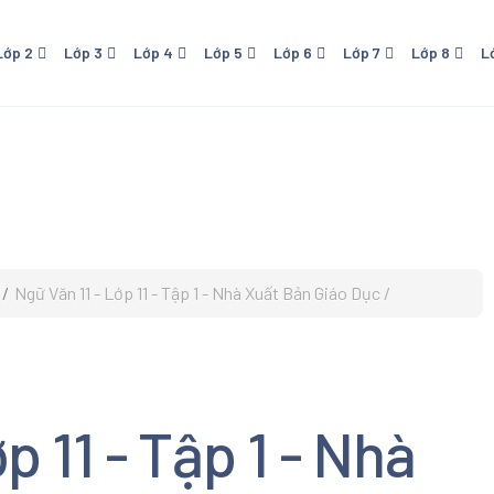
Lớp 2
Lớp 3
Lớp 4
Lớp 5
Lớp 6
Lớp 7
Lớp 8
L
 - NXB Giáo Dục
Lớp 4 - NXB Giáo Dục
Lớp 5 - NXB Giáo Dục
Lớp 6 - Cánh Diều
Lớp 7 - NXB Giáo Dục
Lớp 8 - NXB Giáo Dục
Lớp 9 - NXB Giá
Lớp 1
ới
- Kết Nối Tri Thức Với
Lớp 6 - Kết Nối Tri Thức Với
Lớp 7 - Cánh Diều
Sống
Cuộc Sống
o
- Chân Trời Sáng Tạo
Lớp 6 - Chân Trời Sáng Tạo
 - Cánh Diều
Ngữ Văn 11 - Lớp 11 - Tập 1 - Nhà Xuất Bản Giáo Dục
 Download Trọn bộ Sách
hoa Cánh Diều Lớp 1. Sách
oa tiểu học. Đầy đủ tất cả
n học Tiếng Việt, Đạo Đức,
c, Mỹ Thuật
p 11 - Tập 1 - Nhà