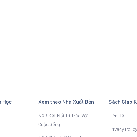
n Học
Xem theo Nhà Xuất Bản
Sách Giáo 
NXB Kết Nối Tri Trức Với
Liên Hệ
Cuộc Sống
Privacy Polic