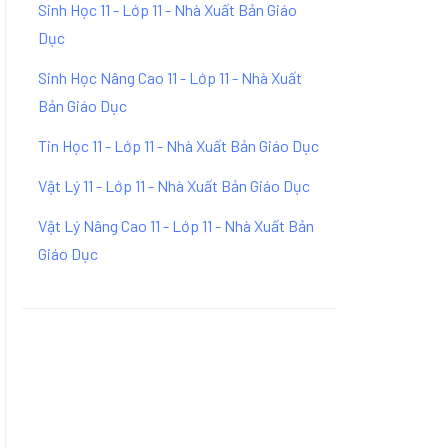
Sinh Học 11 - Lớp 11 - Nhà Xuất Bản Giáo
Dục
Sinh Học Nâng Cao 11 - Lớp 11 - Nhà Xuất
Bản Giáo Dục
Tin Học 11 - Lớp 11 - Nhà Xuất Bản Giáo Dục
Vật Lý 11 - Lớp 11 - Nhà Xuất Bản Giáo Dục
Vật Lý Nâng Cao 11 - Lớp 11 - Nhà Xuất Bản
Giáo Dục