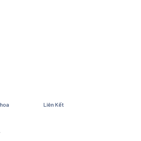
Khoa
Liên Kết
y