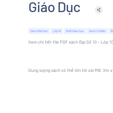
Giáo Dục
Sách Bài Học
Lớp 10
NXB Giáo Dục
Sách Cơ Bản
Đ
Xem chi tiết file PDF sách Đại Số 10 - Lớp 
Dung lượng sách có thể lớn tới vài MB. Xin v