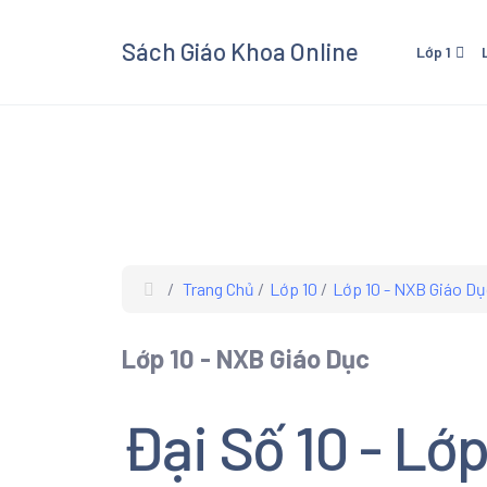
Sách Giáo Khoa Online
Lớp 1
Lớp 1 - Cánh Diều
Lớp 3
Lớp 1 - Kết Nối Tri Thức V
Lớp 3 
Cuộc Sống
Cuộc 
Lớp 1 - Chân Trời Sáng Tạ
Lớp 3 
Lớp 3
Trang Chủ
Lớp 10
Lớp 10 - NXB Giáo Dụ
Xem và
Giáo K
Lớp 10 - NXB Giáo Dục
giáo kh
các mô
Âm Nhạ
Đại Số 10 - Lớ