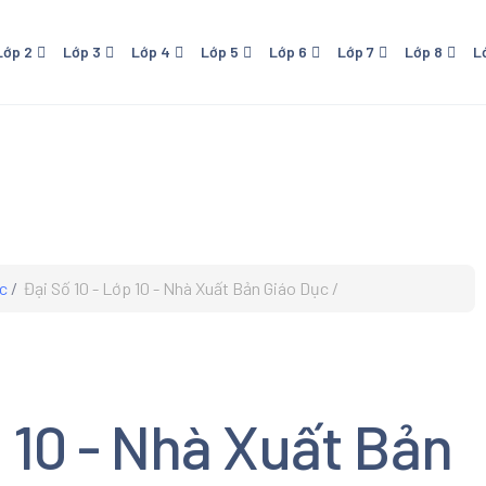
Lớp 2
Lớp 3
Lớp 4
Lớp 5
Lớp 6
Lớp 7
Lớp 8
L
 - NXB Giáo Dục
Lớp 4 - NXB Giáo Dục
Lớp 5 - NXB Giáo Dục
Lớp 6 - Cánh Diều
Lớp 7 - NXB Giáo Dục
Lớp 8 - NXB Giáo Dục
Lớp 9 - NXB Giá
Lớp 1
ới
- Kết Nối Tri Thức Với
Lớp 6 - Kết Nối Tri Thức Với
Lớp 7 - Cánh Diều
Sống
Cuộc Sống
o
- Chân Trời Sáng Tạo
Lớp 6 - Chân Trời Sáng Tạo
 - Cánh Diều
c
Đại Số 10 - Lớp 10 - Nhà Xuất Bản Giáo Dục
 Download Trọn bộ Sách
hoa Cánh Diều Lớp 1. Sách
oa tiểu học. Đầy đủ tất cả
n học Tiếng Việt, Đạo Đức,
c, Mỹ Thuật
p 10 - Nhà Xuất Bản