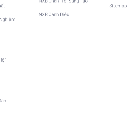
NXB Chân Trời Sáng Tạo
hất
Sitemap
NXB Cánh Diều
 Nghiệm
Hội
Dân