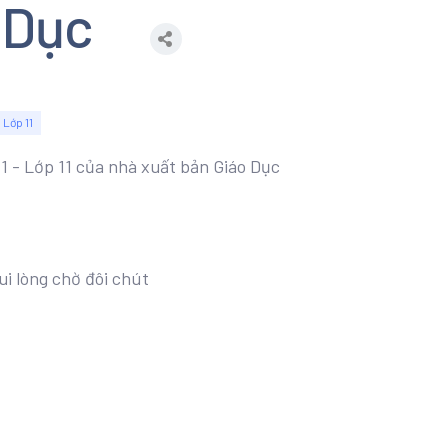
 Dục
Lớp 11
11 - Lớp 11 của nhà xuất bản Giáo Dục
ui lòng chờ đôi chút