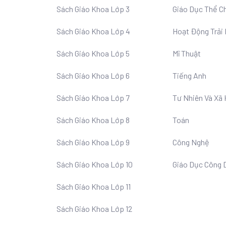
Sách Giáo Khoa Lớp 3
Giáo Dục Thể C
Sách Giáo Khoa Lớp 4
Hoạt Động Trải
Sách Giáo Khoa Lớp 5
Mĩ Thuật
Sách Giáo Khoa Lớp 6
Tiếng Anh
Sách Giáo Khoa Lớp 7
Tư Nhiên Và Xã 
Sách Giáo Khoa Lớp 8
Toán
Sách Giáo Khoa Lớp 9
Công Nghệ
Sách Giáo Khoa Lớp 10
Giáo Dục Công 
Sách Giáo Khoa Lớp 11
Sách Giáo Khoa Lớp 12