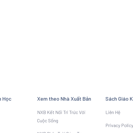
n Học
Xem theo Nhà Xuất Bản
Sách Giáo 
NXB Kết Nối Tri Trức Với
Liên Hệ
Cuộc Sống
Privacy Polic