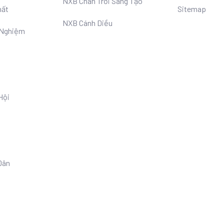
NXB Chân Trời Sáng Tạo
hất
Sitemap
NXB Cánh Diều
 Nghiệm
Hội
Dân