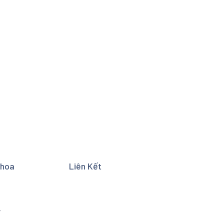
Khoa
Liên Kết
y