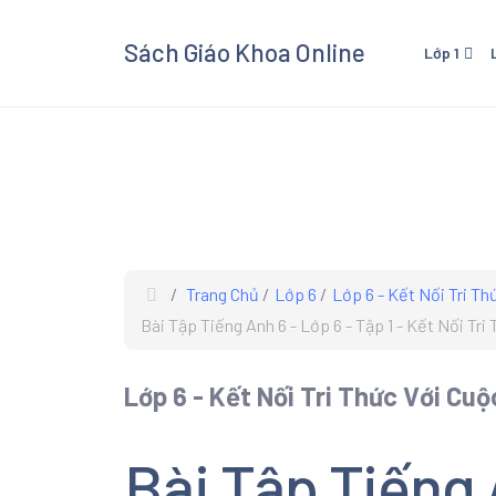
Sách Giáo Khoa Online
Lớp 1
Lớp 1 - Cánh Diều
Lớp 3
Lớp 1 - Kết Nối Tri Thức V
Lớp 3 
Cuộc Sống
Cuộc 
Lớp 1 - Chân Trời Sáng Tạ
Lớp 3 
Lớp 3
Trang Chủ
Lớp 6
Lớp 6 - Kết Nối Tri T
Xem và
Bài Tập Tiếng Anh 6 - Lớp 6 - Tập 1 - Kết Nối Tr
Giáo K
giáo kh
Lớp 6 - Kết Nối Tri Thức Với Cu
các mô
Âm Nhạ
Bài Tập Tiếng 