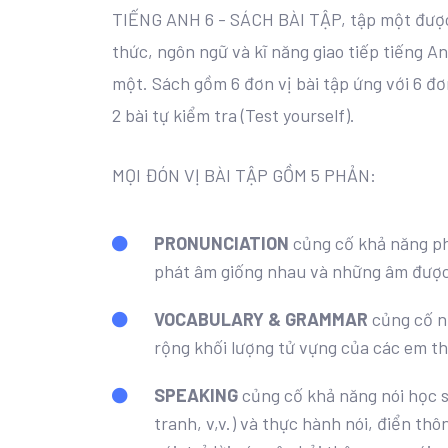
TIẾNG ANH 6 - SÁCH BÀI TẬP, tập một được 
thức, ngôn ngữ và kĩ năng giao tiếp tiếng A
một. Sách gồm 6 đơn vị bài tập ứng với 6 đơ
2 bài tự kiểm tra (Test yourself).
MỌI ĐÓN VỊ BÀI TẬP GỒM 5 PHẢN:
PRONUNCIATION
củng cố khả năng p
phát âm giống nhau và những âm được
VOCABULARY & GRAMMAR
củng cố n
rộng khối lượng tử vựng của các em t
SPEAKING
củng cố khả năng nói học s
tranh, v,v.) và thực hành nói, điển thô