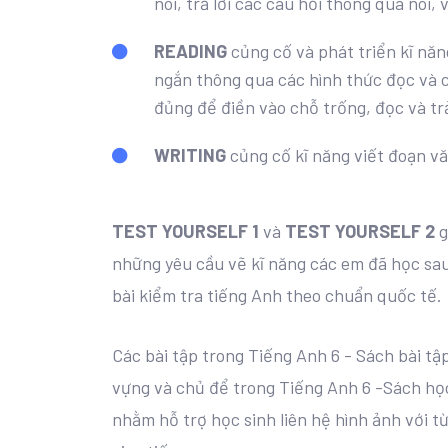
nói, trả lời các câu hỏi thông qua nói, v
READING
củng cố và phát triển kĩ năn
ngắn thông qua các hình thức đọc và c
đủng để điền vào chỗ trống, đọc và trả 
WRITING
củng cố kĩ năng viết đoạn v
TEST YOURSELF 1
và
TEST YOURSELF 2
g
những yêu cầu vẽ kĩ năng các em đã học sau
bài kiểm tra tiếng Anh theo chuẩn quốc tế.
Các bài tập trong Tiếng Anh 6 - Sách bài t
vựng và chủ để trong Tiếng Anh 6 -Sách học
nhằm hỗ trợ học sinh liên hệ hình ảnh với t