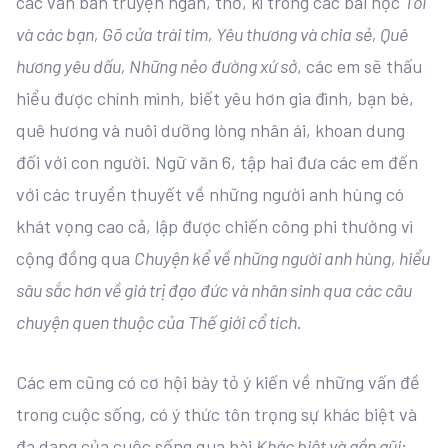
các văn bản truyện ngắn, thơ, kí trong các bài học
Tôi
và các bạn, Gõ cửa trái tim, Yêu thương và chia sẻ, Quê
hương yêu dấu, Những nẻo đường xứ sở
, các em sẽ thấu
hiểu được chính mình, biết yêu hơn gia đình, bạn bè,
quê hương và nuôi dưỡng lòng nhân ái, khoan dung
đối với con người. Ngữ văn 6, tập hai đưa các em đến
với các truyền thuyết về những người anh hùng có
khát vọng cao cả, lập được chiến công phi thường vì
cộng đồng qua
Chuyện kể về những người anh hùng, hiểu
sâu sắc hơn về giá trị đạo đức và nhân sinh qua các câu
chuyện quen thuộc của Thế giới cổ tích
.
Các em cũng có cơ hội bày tỏ ý kiến về những vấn đề
trong cuộc sống, có ý thức tôn trọng sự khác biệt và
đa dạng của cuộc sống qua bài
Khác biệt và gần gũi
;