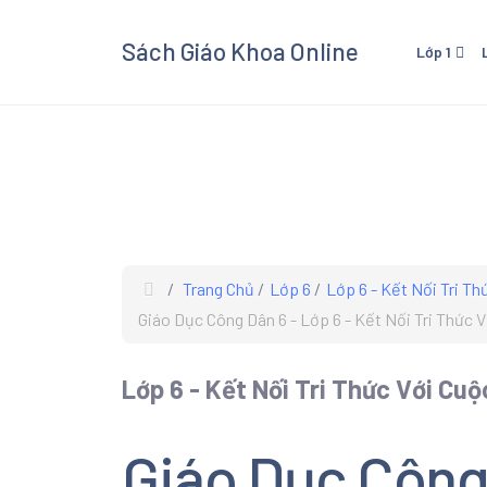
Sách Giáo Khoa Online
Lớp 1
Lớp 1 - Cánh Diều
Lớp 3
Lớp 1 - Kết Nối Tri Thức V
Lớp 3 
Cuộc Sống
Cuộc 
Lớp 1 - Chân Trời Sáng Tạ
Lớp 3 
Lớp 3
Trang Chủ
Lớp 6
Lớp 6 - Kết Nối Tri T
Xem và
Giáo Dục Công Dân 6 - Lớp 6 - Kết Nối Tri Thức 
Giáo K
giáo kh
Lớp 6 - Kết Nối Tri Thức Với Cu
các mô
Âm Nhạ
Giáo Dục Công 