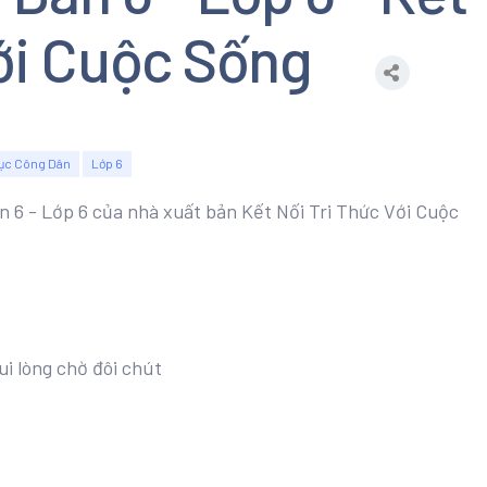
Với Cuộc Sống
ục Công Dân
Lớp 6
ân 6 - Lớp 6 của nhà xuất bản Kết Nối Tri Thức Với Cuộc
ui lòng chờ đôi chút