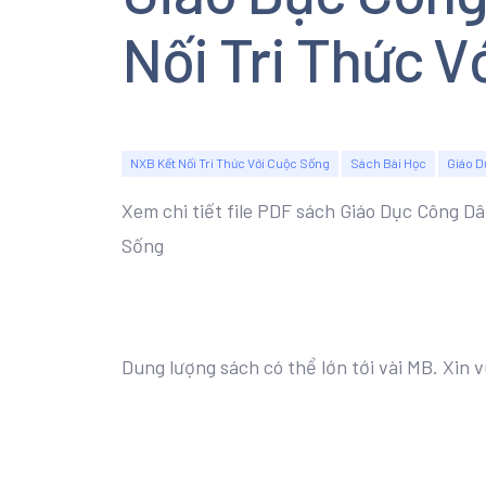
Nối Tri Thức 
NXB Kết Nối Tri Thức Với Cuộc Sống
Sách Bài Học
Giáo D
Xem chi tiết file PDF sách Giáo Dục Công D
Sống
Dung lượng sách có thể lớn tới vài MB. Xin v