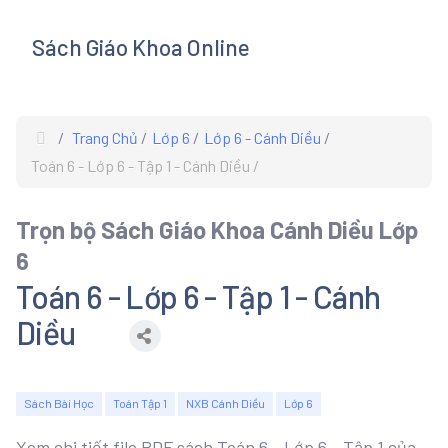
Sách Giáo Khoa Online
s
Trang Chủ
Lớp 6
Lớp 6 - Cánh Diều
Toán 6 - Lớp 6 - Tập 1 - Cánh Diều
Trọn bộ Sách Giáo Khoa Cánh Diều Lớp
6
Toán 6 - Lớp 6 - Tập 1 - Cánh
Diều
Sách Bài Học
Toán Tập 1
NXB Cánh Diều
Lớp 6
Xem chi tiết file PDF sách Toán 6 - Lớp 6 - Tập 1 của