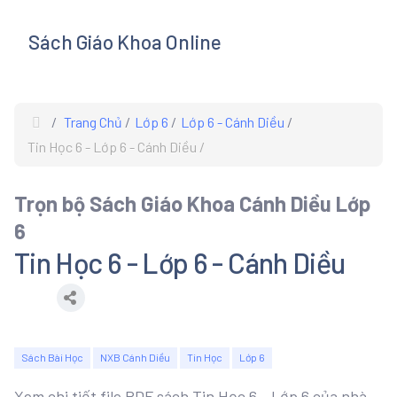
Sách Giáo Khoa Online
s
Trang Chủ
Lớp 6
Lớp 6 - Cánh Diều
Tin Học 6 - Lớp 6 - Cánh Diều
Trọn bộ Sách Giáo Khoa Cánh Diều Lớp
6
Tin Học 6 - Lớp 6 - Cánh Diều
Sách Bài Học
NXB Cánh Diều
Tin Học
Lớp 6
Xem chi tiết file PDF sách Tin Học 6 - Lớp 6 của nhà