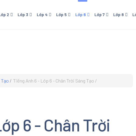
Lớp 2
Lớp 3
Lớp 4
Lớp 5
Lớp 6
Lớp 7
Lớp 8
L
 - NXB Giáo Dục
Lớp 4 - NXB Giáo Dục
Lớp 5 - NXB Giáo Dục
Lớp 6 - Cánh Diều
Lớp 7 - NXB Giáo Dục
Lớp 8 - NXB Giáo Dục
Lớp 9 - NXB Giá
Lớp 1
ới
- Kết Nối Tri Thức Với
Lớp 6 - Kết Nối Tri Thức Với
Lớp 7 - Cánh Diều
Sống
Cuộc Sống
o
- Chân Trời Sáng Tạo
Lớp 6 - Chân Trời Sáng Tạo
 - Cánh Diều
g Tạo
Tiếng Anh 6 - Lớp 6 - Chân Trời Sáng Tạo
 Download Trọn bộ Sách
hoa Cánh Diều Lớp 1. Sách
oa tiểu học. Đầy đủ tất cả
n học Tiếng Việt, Đạo Đức,
c, Mỹ Thuật
Lớp 6 - Chân Trời