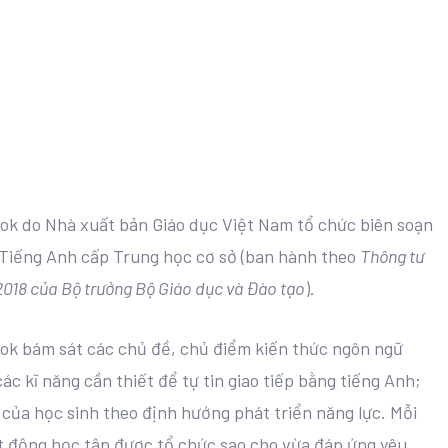
ook do Nhà xuất bản Giáo dục Việt Nam tổ chức biên soạn
Tiếng Anh cấp Trung học cơ sở (ban hành theo
Thông tư
018 của Bộ trưởng Bộ Giáo dục và Đào tạo
).
ook bám sát các chủ đề, chủ điểm kiến thức ngôn ngữ
ác kĩ năng cần thiết để tự tin giao tiếp bằng tiếng Anh;
 của học sinh theo định hướng phát triển năng lực. Mỗi
ạt động học tập được tổ chức sao cho vừa đáp ứng yêu