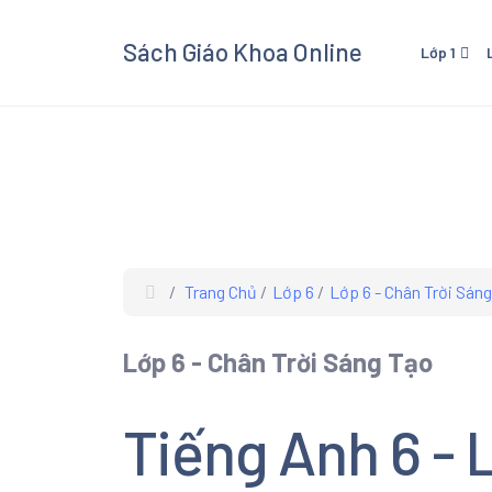
Sách Giáo Khoa Online
Lớp 1
Lớp 1 - Cánh Diều
Lớp 3
Lớp 1 - Kết Nối Tri Thức V
Lớp 3 
Cuộc Sống
Cuộc 
Lớp 1 - Chân Trời Sáng Tạ
Lớp 3 
Lớp 3
Trang Chủ
Lớp 6
Lớp 6 - Chân Trời Sán
Xem và
Giáo K
Lớp 6 - Chân Trời Sáng Tạo
giáo kh
các mô
Âm Nhạ
Tiếng Anh 6 - 