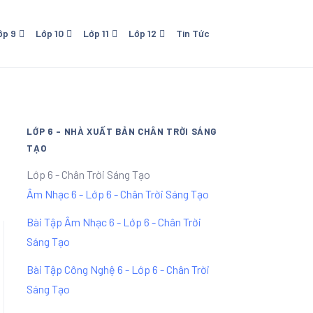
ớp 9
Lớp 10
Lớp 11
Lớp 12
Tin Tức
o Dục
0 - NXB Giáo Dục
Lớp 11 - NXB Giáo Dục
Lớp 12 - NXB Giáo Dục
Lớp 11 Kết Nối Tri Thức Với
Cuộc Sống
LỚP 6 - NHÀ XUẤT BẢN CHÂN TRỜI SÁNG
TẠO
Lớp 6 - Chân Trời Sáng Tạo
Âm Nhạc 6 - Lớp 6 - Chân Trời Sáng Tạo
Bài Tập Âm Nhạc 6 - Lớp 6 - Chân Trời
Sáng Tạo
Bài Tập Công Nghệ 6 - Lớp 6 - Chân Trời
Sáng Tạo