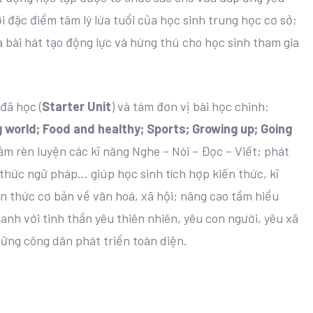
 đặc điểm tâm lý lứa tuổi của học sinh trung học cơ sở;
và bài hát tạo động lực và hứng thú cho học sinh tham gia
đã học (
Starter Unit
) và tám đơn vị bài học chinh:
ng world; Food and healthy; Sports; Growing up; Going
ằm rèn luyện các kĩ năng Nghe – Nói – Đọc – Viết; phát
thức ngữ pháp... giúp học sinh tích hợp kiến thức, kĩ
ến thức cơ bản về văn hoá, xã hội; nâng cao tầm hiểu
nh với tinh thần yêu thiên nhiên, yêu con người, yêu xã
hững công dân phát triển toàn diện.