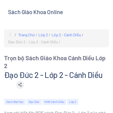
Sách Giáo Khoa Online
s
Trang Chủ
Lớp 2
Lớp 2 - Cánh Diều
Đạo Đức 2 - Lớp 2 - Cánh Diều
Trọn bộ Sách Giáo Khoa Cánh Diều Lớp
2
Đạo Đức 2 - Lớp 2 - Cánh Diều
Sách Bài Học
Đạo Đức
NXB Cánh Diều
Lớp 2
Xem chi tiết file PDF sách Đạo Đức 2 - Lớp 2 của nhà