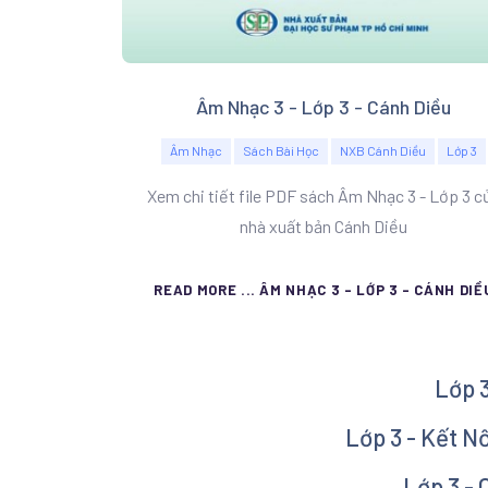
Âm Nhạc 3 - Lớp 3 - Cánh Diều
Âm Nhạc
Sách Bài Học
NXB Cánh Diều
Lớp 3
Xem chi tiết file PDF sách Âm Nhạc 3 - Lớp 3 c
nhà xuất bản Cánh Diều
READ MORE ... ÂM NHẠC 3 - LỚP 3 - CÁNH DIỀ
Lớp 
Lớp 3 - Kết N
Lớp 3 -