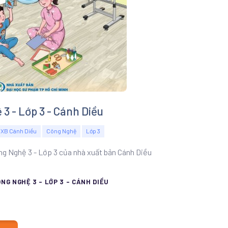
3 - Lớp 3 - Cánh Diều
XB Cánh Diều
Công Nghệ
Lớp 3
ng Nghệ 3 - Lớp 3 của nhà xuất bản Cánh Diều
ÔNG NGHỆ 3 - LỚP 3 - CÁNH DIỀU