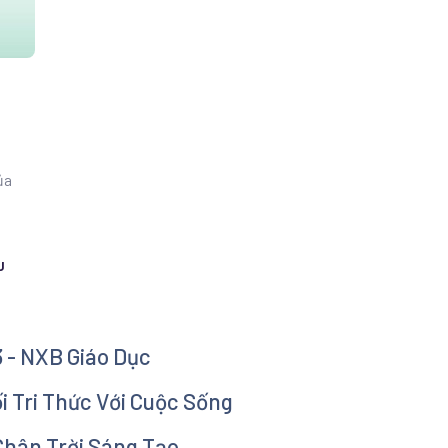
ủa
U
3 - NXB Giáo Dục
ối Tri Thức Với Cuộc Sống
 Chân Trời Sáng Tạo