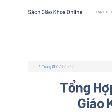
Sách Giáo Khoa Online
Lớp 1
Lớp 1 - Cánh Diều
Lớp 3
Lớp 1 - Kết Nối Tri Thức V
Lớp 3 
Cuộc Sống
Cuộc 
Lớp 1 - Chân Trời Sáng Tạ
Lớp 3 
Lớp 3
Trang Chủ
Lớp 3
Xem và
Giáo K
Tổng Hợp
giáo kh
các mô
Âm Nhạ
Giáo 