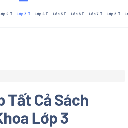
Lớp 2
Lớp 3
Lớp 4
Lớp 5
Lớp 6
Lớp 7
Lớp 8
L
 - NXB Giáo Dục
Lớp 4 - NXB Giáo Dục
Lớp 5 - NXB Giáo Dục
Lớp 6 - Cánh Diều
Lớp 7 - NXB Giáo Dục
Lớp 8 - NXB Giáo Dục
Lớp 9 - NXB Giá
Lớp 1
ới
- Kết Nối Tri Thức Với
Lớp 6 - Kết Nối Tri Thức Với
Lớp 7 - Cánh Diều
Sống
Cuộc Sống
o
- Chân Trời Sáng Tạo
Lớp 6 - Chân Trời Sáng Tạo
 - Cánh Diều
 Download Trọn bộ Sách
hoa Cánh Diều Lớp 1. Sách
 Tất Cả Sách
oa tiểu học. Đầy đủ tất cả
n học Tiếng Việt, Đạo Đức,
c, Mỹ Thuật
Khoa Lớp 3