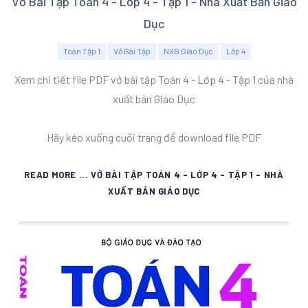
Vở Bài Tập Toán 4 - Lớp 4 - Tập 1 - Nhà Xuất Bản Giáo
Dục
Toán Tập 1
Vở Bài Tập
NXB Giáo Dục
Lớp 4
Xem chi tiết file PDF vở bài tập Toán 4 - Lớp 4 - Tập 1 của nhà
xuất bản Giáo Dục
Hãy kéo xuống cuối trang để download file PDF
READ MORE ... VỞ BÀI TẬP TOÁN 4 - LỚP 4 - TẬP 1 - NHÀ
XUẤT BẢN GIÁO DỤC