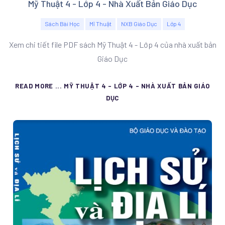
Mỹ Thuật 4 - Lớp 4 - Nhà Xuất Bản Giáo Dục
Sách Bài Học
Mĩ Thuật
NXB Giáo Dục
Lớp 4
Xem chi tiết file PDF sách Mỹ Thuật 4 - Lớp 4 của nhà xuất bản
Giáo Dục
READ MORE ... MỸ THUẬT 4 - LỚP 4 - NHÀ XUẤT BẢN GIÁO
DỤC