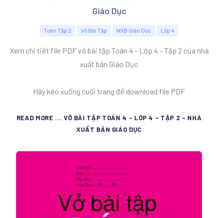
Giáo Dục
Toán Tập 2
Vở Bài Tập
NXB Giáo Dục
Lớp 4
Xem chi tiết file PDF vở bài tập Toán 4 - Lớp 4 - Tập 2 của nhà
xuất bản Giáo Dục
Hãy kéo xuống cuối trang để download file PDF
READ MORE ... VỞ BÀI TẬP TOÁN 4 - LỚP 4 - TẬP 2 - NHÀ
XUẤT BẢN GIÁO DỤC