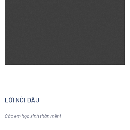
LỜI NÓI ĐẦU
Các em học sinh thân mến!